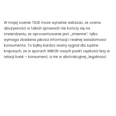
W mojej ocenie TSUE może wyraźnie wskazać, że ocena
abuzywności w takich sprawach nie kończy się na
stwierdzeniu, że oprocentowanie jest „zmienne”, tylko
wymaga zbadania jakości informacji i realnej świadomości
konsumenta. To byłby bardzo ważny sygnał dla sądów
krajowych, że w sporach WIBOR-owych punkt ciężkości leży w
relacji bank – konsument, a nie w abstrakcyjnej „legalności
wskaźnika”.
Skutki uznania klauzuli WIBOR za
nieuczciwą