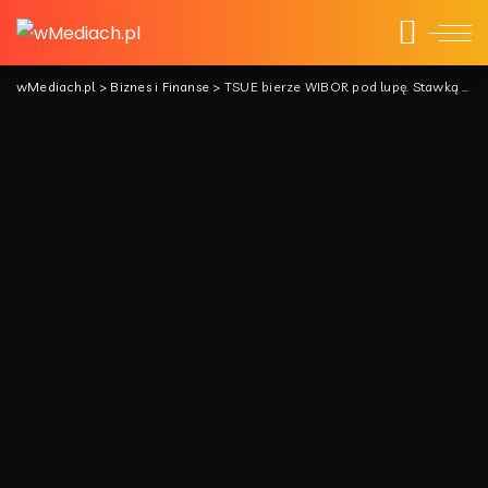
wMediach.pl
>
Biznes i Finanse
>
TSUE bierze WIBOR pod lupę. Stawką są miliony kredytów w Polsce.