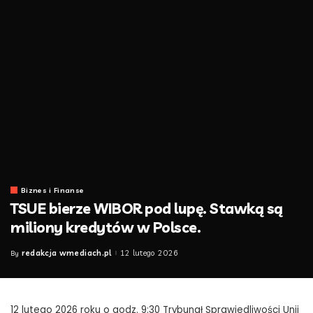
Biznes i Finanse
TSUE bierze WIBOR pod lupę. Stawką są
miliony kredytów w Polsce.
redakcja wmediach.pl
12 lutego 2026
By
Posted
by
12 lutego 2026 roku o godz. 9:30 Trybunał Sprawiedliwości Unii