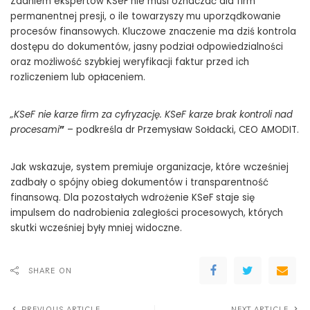
Zdaniem ekspertów KSeF nie musi oznaczać dla firm
permanentnej presji, o ile towarzyszy mu uporządkowanie
procesów finansowych. Kluczowe znaczenie ma dziś kontrola
dostępu do dokumentów, jasny podział odpowiedzialności
oraz możliwość szybkiej weryfikacji faktur przed ich
rozliczeniem lub opłaceniem.
„KSeF nie karze firm za cyfryzację. KSeF karze brak kontroli nad
procesami
”
– podkreśla dr Przemysław Sołdacki, CEO AMODIT.
Jak wskazuje, system premiuje organizacje, które wcześniej
zadbały o spójny obieg dokumentów i transparentność
finansową. Dla pozostałych wdrożenie KSeF staje się
impulsem do nadrobienia zaległości procesowych, których
skutki wcześniej były mniej widoczne.
SHARE ON
PREVIOUS ARTICLE
NEXT ARTICLE