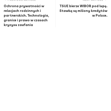
Ochrona prywatności w
TSUE bierze WIBOR pod lupę.
relacjach rodzinnych i
Stawką są miliony kredytów
partnerskich. Technologia,
w Polsce.
granice i prawo w czasach
kryzysu zaufania
Popularne
Mamo, tato, nudzi mi się! Dlaczego nie
trzeba od razu ratować dziecka przed nudą?
8 Min Read
Indie coraz bliżej Polaków. Nie tylko na
wakacjach
9 Min Read
Za sztuczną inteligencją stoją ludzie. Polska
ma ich coraz więcej
5 Min Read