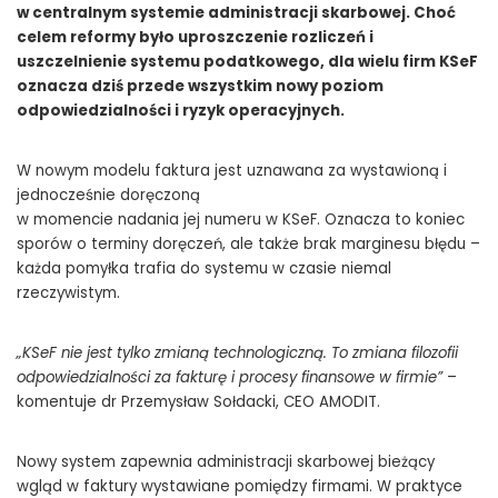
w centralnym systemie administracji skarbowej. Choć
celem reformy było uproszczenie rozliczeń i
uszczelnienie systemu podatkowego, dla wielu firm KSeF
oznacza dziś przede wszystkim nowy poziom
odpowiedzialności i ryzyk operacyjnych.
W nowym modelu faktura jest uznawana za wystawioną i
jednocześnie doręczoną
w momencie nadania jej numeru w KSeF. Oznacza to koniec
sporów o terminy doręczeń, ale także brak marginesu błędu –
każda pomyłka trafia do systemu w czasie niemal
rzeczywistym.
„KSeF nie jest tylko zmianą technologiczną. To zmiana filozofii
odpowiedzialności za fakturę i procesy finansowe w firmie”
–
komentuje dr Przemysław Sołdacki, CEO AMODIT.
Nowy system zapewnia administracji skarbowej bieżący
Permanentna kontrola czy porządek w finansach? Ciemna strona KSeF po
wgląd w faktury wystawiane pomiędzy firmami. W praktyce
wdrożeniu