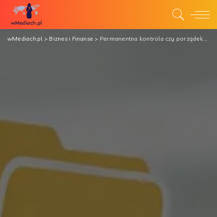
wMediach.pl
>
Biznes i Finanse
>
Permanentna kontrola czy porządek w finansach? Ciemna strona KSeF po wdrożeniu