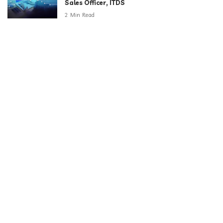
Sales Officer, ITDS
2 Min Read
Kategorie
Aktualności
790
Biznes i Finanse
264
Dom i ogród
166
Moda i styl
73
Motoryzacja
108
Technologia
102
Uncategorized
34
Zdrowie i Uroda
158