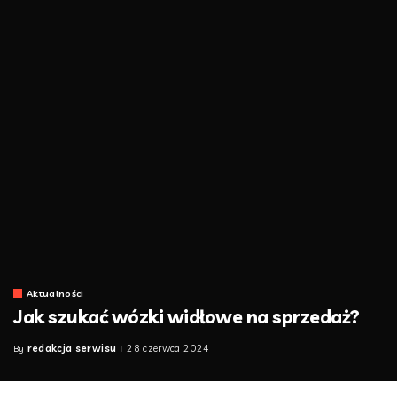
Aktualności
Jak szukać wózki widłowe na sprzedaż?
redakcja serwisu
28 czerwca 2024
By
Posted
by