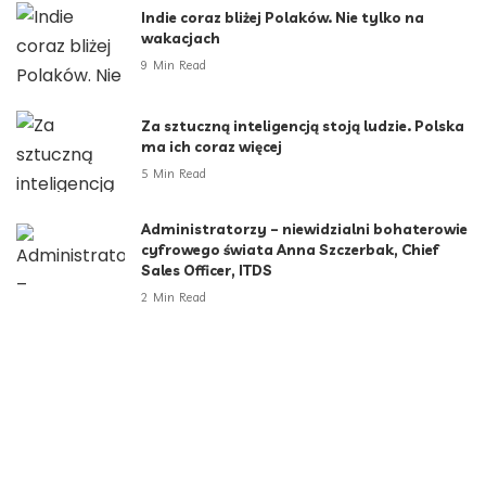
Indie coraz bliżej Polaków. Nie tylko na
wakacjach
9 Min Read
Za sztuczną inteligencją stoją ludzie. Polska
ma ich coraz więcej
5 Min Read
Administratorzy – niewidzialni bohaterowie
cyfrowego świata Anna Szczerbak, Chief
Sales Officer, ITDS
2 Min Read
Za dużo maturzystów, za mało miejsc. Gap
year sposobem na kryzys rekrutacyjny
6 Min Read
Kategorie