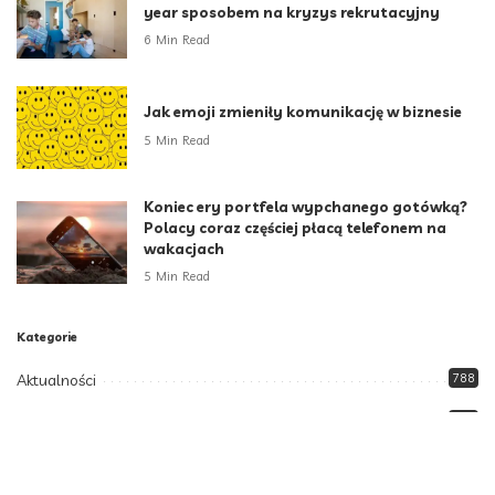
year sposobem na kryzys rekrutacyjny
6 Min Read
Jak emoji zmieniły komunikację w biznesie
5 Min Read
Koniec ery portfela wypchanego gotówką?
Polacy coraz częściej płacą telefonem na
wakacjach
5 Min Read
Kategorie
Aktualności
788
Biznes i Finanse
264
Dom i ogród
166