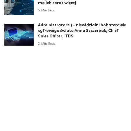
ma ich coraz więcej
5 Min Read
Administratorzy – niewidzialni bohaterowie
cyfrowego świata Anna Szczerbak, Chief
Sales Officer, ITDS
2 Min Read
Kategorie
Aktualności
790
Biznes i Finanse
264
Dom i ogród
166
Moda i styl
73
Motoryzacja
108
Technologia
102