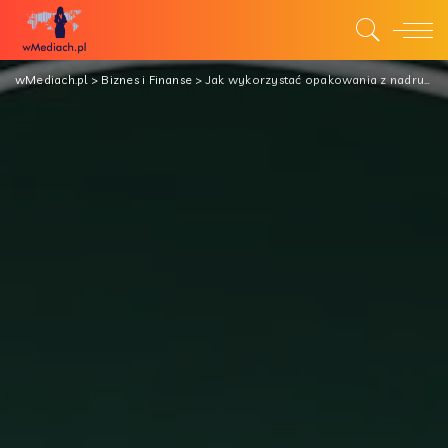
wMediach.pl
>
Biznes i Finanse
>
Jak wykorzystać opakowania z nadrukiem w promocji swojej firmy?