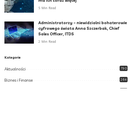
ma ich coraz więcej
5 Min Read
Administratorzy – niewidzialni bohaterowie
cyfrowego świata Anna Szczerbak, Chief
Sales Officer, ITDS
2 Min Read
Kategorie
Aktualności
790
Biznes i Finanse
264
Dom i ogród
166
Moda i styl
73
Motoryzacja
108
Technologia
102