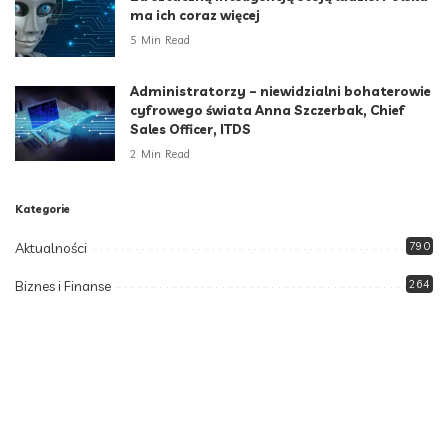
ma ich coraz więcej
5 Min Read
Administratorzy – niewidzialni bohaterowie
cyfrowego świata Anna Szczerbak, Chief
Sales Officer, ITDS
2 Min Read
Kategorie
Aktualności
790
Biznes i Finanse
264
Dom i ogród
166
Moda i styl
73
Motoryzacja
108
Technologia
102