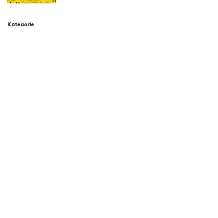
Kategorie
Aktualności
788
Biznes i Finanse
264
Dom i ogród
166
Moda i styl
73
Motoryzacja
108
Technologia
102
Uncategorized
34
Zdrowie i Uroda
158