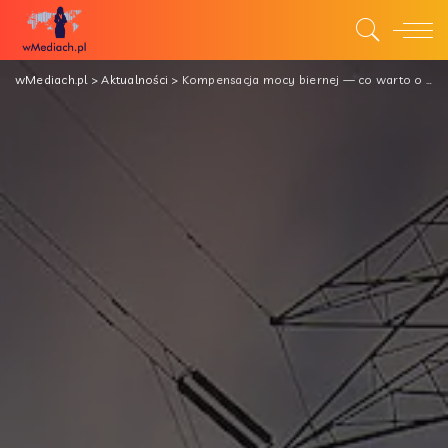
wMediach.pl
>
Aktualności
>
Kompensacja mocy biernej — co warto o niej wiedzieć?