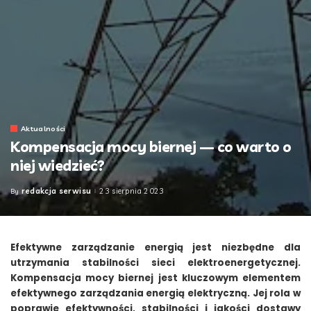
Aktualności
Kompensacja mocy biernej — co warto o
niej wiedzieć?
redakcja serwisu
23 sierpnia 2023
By
Posted
by
Efektywne zarządzanie energią jest niezbędne dla
utrzymania stabilności sieci elektroenergetycznej.
Kompensacja mocy biernej jest kluczowym elementem
efektywnego zarządzania energią elektryczną. Jej rola w
poprawie efektywności, stabilności i jakości dostawy