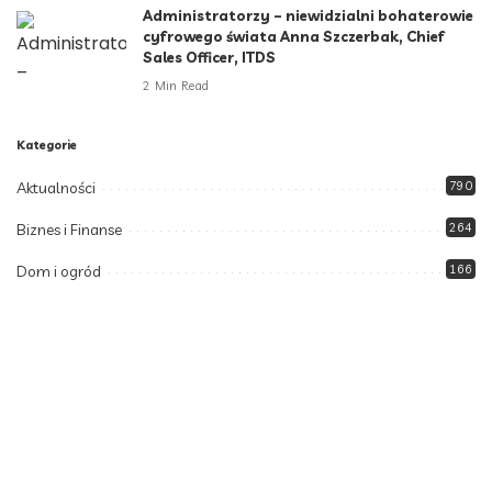
Administratorzy – niewidzialni bohaterowie
cyfrowego świata Anna Szczerbak, Chief
Sales Officer, ITDS
2 Min Read
Kategorie
Aktualności
790
Biznes i Finanse
264
Dom i ogród
166
Moda i styl
73
Motoryzacja
108
Technologia
102
Uncategorized
34
Zdrowie i Uroda
158