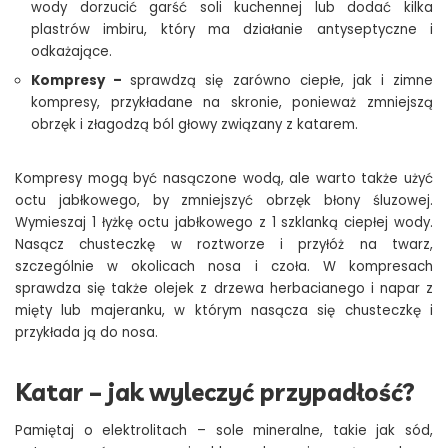
wody dorzucić garść soli kuchennej lub dodać kilka
plastrów imbiru, który ma działanie antyseptyczne i
odkażające.
Kompresy –
sprawdzą się zarówno ciepłe, jak i zimne
kompresy, przykładane na skronie, ponieważ zmniejszą
obrzęk i złagodzą ból głowy związany z katarem.
Kompresy mogą być nasączone wodą, ale warto także użyć
octu jabłkowego, by zmniejszyć obrzęk błony śluzowej.
Wymieszaj 1 łyżkę octu jabłkowego z 1 szklanką ciepłej wody.
Nasącz chusteczkę w roztworze i przyłóż na twarz,
szczególnie w okolicach nosa i czoła. W kompresach
sprawdza się także olejek z drzewa herbacianego i napar z
mięty lub majeranku, w którym nasącza się chusteczkę i
przykłada ją do nosa.
Katar – jak wyleczyć przypadłość?
Pamiętaj o elektrolitach – sole mineralne, takie jak sód,