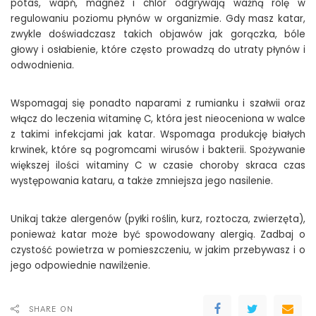
potas, wapń, magnez i chlor odgrywają ważną rolę w
regulowaniu poziomu płynów w organizmie. Gdy masz katar,
zwykle doświadczasz takich objawów jak gorączka, bóle
głowy i osłabienie, które często prowadzą do utraty płynów i
odwodnienia.
Wspomagaj się ponadto naparami z rumianku i szałwii oraz
włącz do leczenia witaminę C, która jest nieoceniona w walce
z takimi infekcjami jak katar. Wspomaga produkcję białych
krwinek, które są pogromcami wirusów i bakterii. Spożywanie
większej ilości witaminy C w czasie choroby skraca czas
występowania kataru, a także zmniejsza jego nasilenie.
Unikaj także alergenów (pyłki roślin, kurz, roztocza, zwierzęta),
ponieważ katar może być spowodowany alergią. Zadbaj o
czystość powietrza w pomieszczeniu, w jakim przebywasz i o
jego odpowiednie nawilżenie.
SHARE ON