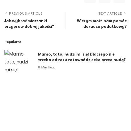
PREVIOUS ARTICLE
NEXT ARTICLE
Jak wybrać mieszanki
W czym może nam pomóc
przypraw dobrej jakości?
doradca podatkowy?
Popularne
Mamo, tato, nudzi mi się! Dlaczego nie
trzeba od razu ratować dziecka przed nudą?
8 Min Read
Indie coraz bliżej Polaków. Nie tylko na
wakacjach
9 Min Read
Za sztuczną inteligencją stoją ludzie. Polska
ma ich coraz więcej
5 Min Read