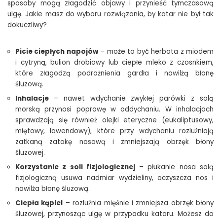
sposoby mogą złagodzić objawy i przynieść tymczasową
ulgę. Jakie masz do wyboru rozwiązania, by katar nie był tak
dokuczliwy?
Picie ciepłych napojów
– może to być herbata z miodem
i cytryną, bulion drobiowy lub ciepłe mleko z czosnkiem,
które złagodzą podrażnienia gardła i nawilżą błonę
śluzową.
Inhalacje
– nawet wdychanie zwykłej parówki z solą
morską przynosi poprawę w oddychaniu. W inhalacjach
sprawdzają się również olejki eteryczne (eukaliptusowy,
miętowy, lawendowy), które przy wdychaniu rozluźniają
zatkaną zatokę nosową i zmniejszają obrzęk błony
śluzowej.
Korzystanie z soli fizjologicznej
– płukanie nosa solą
fizjologiczną usuwa nadmiar wydzieliny, oczyszcza nos i
nawilża błonę śluzową.
Ciepła kąpiel
– rozluźnia mięśnie i zmniejsza obrzęk błony
śluzowej, przynosząc ulgę w przypadku kataru. Możesz do