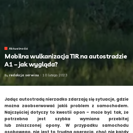
Aktualności
Mobilna wulkanizacja TIR na autostradzie
A1 – jak wygląda?
redakcja serwisu
10 lutego 2023
By
Posted
by
Jadąc autostradą nierzadko zdarzają się sytuacje, gdzie
można zaobserwować jakiś problem z samochodem.
Najczęściej dotyczy to kwestii opon – może być tak, że
potrzebna jest szybka wymiana przebitej
lub zniszczonej opony. W przypadku samochodu
osobowego, nie jest to trudna operacja, choć nie każdy