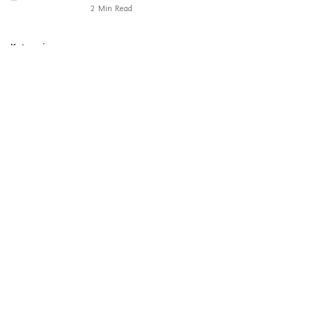
2 Min Read
Kategorie
Aktualności
790
Biznes i Finanse
264
Dom i ogród
166
Moda i styl
73
Motoryzacja
108
Technologia
102
Uncategorized
34
Zdrowie i Uroda
158