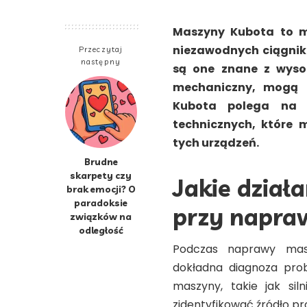
Maszyny Kubota to m
niezawodnych ciągni
Przeczytaj
następny
są one znane z wysok
mechaniczny, mogą
Kubota polega na 
technicznych, które
tych urządzeń.
Brudne
skarpety czy
Jakie dział
brak emocji? O
paradoksie
przy napra
związków na
odległość
Podczas naprawy masz
dokładna diagnoza pro
maszyny, takie jak siln
zidentyfikować źródło p