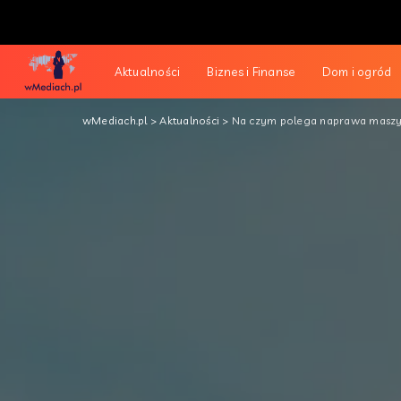
Aktualności
Biznes i Finanse
Dom i ogród
wMediach.pl
>
Aktualności
>
Na czym polega naprawa maszy