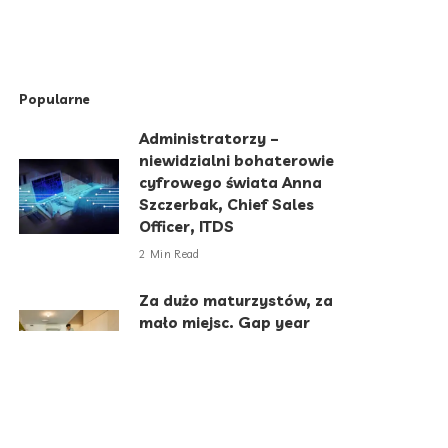
Popularne
Administratorzy –
niewidzialni bohaterowie
cyfrowego świata Anna
Szczerbak, Chief Sales
Officer, ITDS
2 Min Read
Za dużo maturzystów, za
mało miejsc. Gap year
sposobem na kryzys
rekrutacyjny
6 Min Read
Jak emoji zmieniły