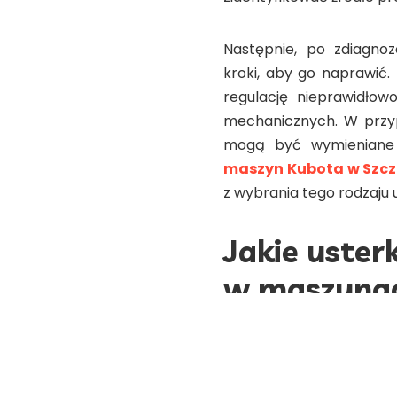
Następnie, po zdiagno
kroki, aby go naprawić
regulację nieprawidłow
mechanicznych. W przy
mogą być wymieniane 
maszyn Kubota w Szcz
z wybrania tego rodzaju u
Jakie uster
w maszyna
Mimo że maszyny Kubota 
pojawiać. Do najczęści
silnikiem, takie jak ut