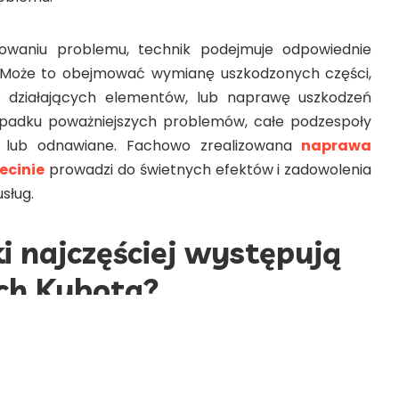
zowaniu problemu, technik podejmuje odpowiednie
. Może to obejmować wymianę uszkodzonych części,
o działających elementów, lub naprawę uszkodzeń
padku poważniejszych problemów, całe podzespoły
lub odnawiane. Fachowo zrealizowana
naprawa
ecinie
prowadzi do świetnych efektów i zadowolenia
sług.
ki najczęściej występują
ch Kubota?
są znane z niezawodności, niektóre usterki mogą się
ej występujących problemów należą te związane z
rata mocy, nadmierne zużycie paliwa, czy problemy z