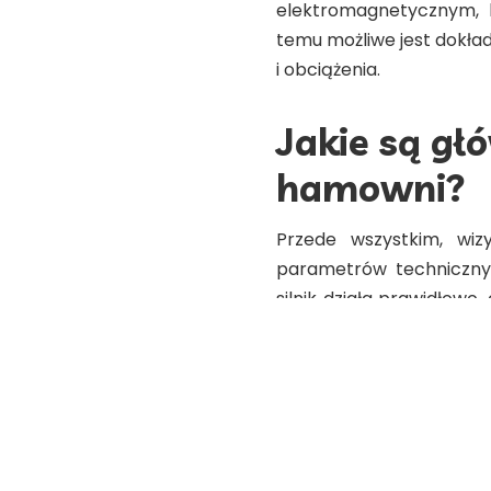
elektromagnetycznym, 
temu możliwe jest dokład
i obciążenia.
Jakie są gł
hamowni?
Przede wszystkim, wi
parametrów techniczny
silnik działa prawidłow
że zły stan techniczny 
oraz do szybszego zuż
wynikającą z wizyty w 
pojazdu. Dzięki dokła
problemy i zastosować o