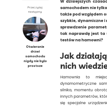
W dzisiejszych czasac
samochodem nie tylko
Przeczytaj
następny
także pod względem osi
szybkie, dynamiczne i
sprawdzenie paramet
tak naprawdę jest ta 
testów na hamowni?
Otwieranie
drzwi
Jak działaj
samochodu
nigdy nie było
nich wiedzi
prostsze
Hamownia to miejs
dynamometryczne samo
silnika, momentu obrot
innych parametrów, któr
się specjalne urządze