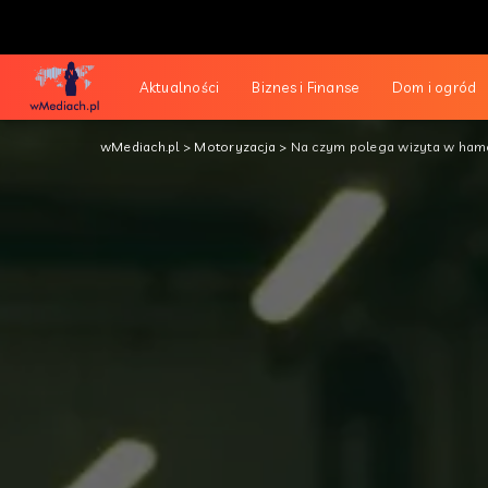
Aktualności
Biznes i Finanse
Dom i ogród
wMediach.pl
>
Motoryzacja
>
Na czym polega wizyta w ham