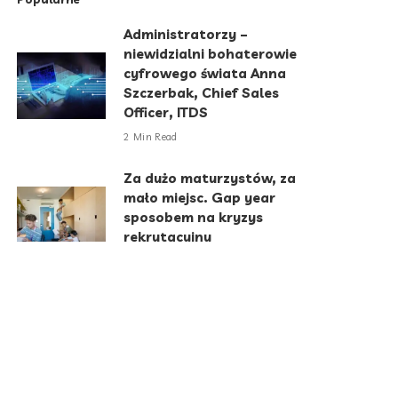
Administratorzy –
niewidzialni bohaterowie
cyfrowego świata Anna
Szczerbak, Chief Sales
Officer, ITDS
2 Min Read
Za dużo maturzystów, za
mało miejsc. Gap year
sposobem na kryzys
rekrutacyjny
6 Min Read
Jak emoji zmieniły
komunikację w biznesie
5 Min Read
Koniec ery portfela