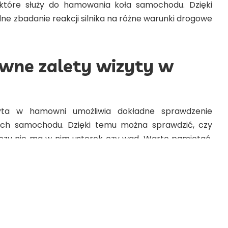
które służy do hamowania koła samochodu. Dzięki
ne zbadanie reakcji silnika na różne warunki drogowe
ówne zalety wizyty w
zyta w hamowni umożliwia dokładne sprawdzenie
ch samochodu. Dzięki temu można sprawdzić, czy
o, czy nie ma w nim usterek czy wad. Warto pamiętać,
silnika może prowadzić do większego zużycia paliwa
ycia innych części samochodu. Kolejną korzyścią
hamowni jest możliwość zoptymalizowania osiągów
dnemu badaniu silnika, można wykryć potencjalne
dpowiednie modyfikacje.