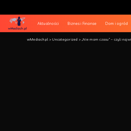
Aktualności
Biznes i Finanse
Dom i ogród
wMediach.pl
>
Uncategorized
>
„Nie mam czasu” – czyli najw