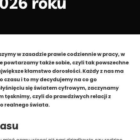
2026 roku
yszymy w zasadzie prawie codziennie w pracy, w
re powtarzamy także sobie, czyli tak powszechne
ajwiększe kłamstwo dorosłości. Każdy z nas ma
o czasu i to my decydujemy na co go
łyśnięciu się światem cyfrowym, zaczynamy
 tęsknimy, czyli do prawdziwych relacji z
o realnego świata.
zasu