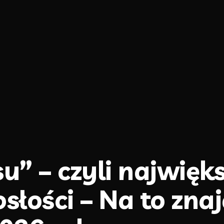
” – czyli najwięk
łości – Na to znaj