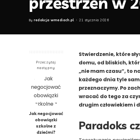
przestrzeń w 
redakcja wmediach.pl
21 stycznia 2026
By
Posted
by
Stwierdzenie, które sł
domu, od bliskich, któ
Przeczytaj
następny
„nie mam czasu”, to n
każdego dnia tyle sam
przeznaczymy. Po zach
wracać do tego za czym
drugim człowiekiem i d
Jak negocjować
obowiązki
Paradoks c
szkolne z
dziećmi?