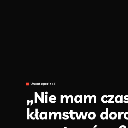
Uncategorized
„Nie mam czasu
kłamstwo doros