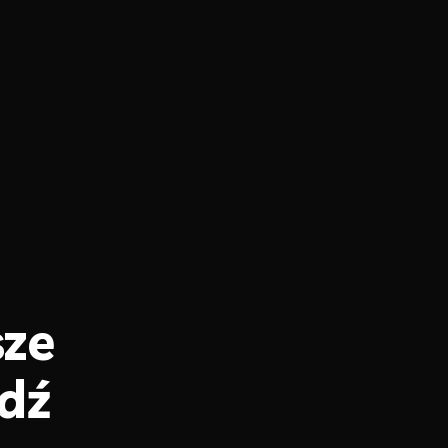
sze
dź