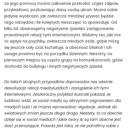
za jego pomocą można całkowicie przerobić czyjeś zdjęcie,
przykładowo, pozbawiając daną osobę ubrań. Można sobie
jedynie wyobrazić, jak zwłaszcza młodzież używać będzie
tego narzędzia i ile kolejnych nieszczęść to spowoduje. Od
kilku lat obserwujemy negatywne zjawisko zastępowania
prawdziwych relacji tymi internetowymi. Widzimy też, jaki ma
to wpływ na psychikę, zwłaszcza młodych osób, gdzie mózg
się jeszcze cały czas kształtuje, a obecność bliskich i ich
uwaga powinna być na porządku dziennym. Niestety, na
pierwszym miejscu są często grupy na komunikatorach, gdzie
dochodzi do bullyingu i innych negatywnych zjawisk.
Do takich skrajnych przypadków doprowadza nas właśnie
dewaluacja relacji międzyludzkich i zastąpienie ich tymi
internetowymi. Zeszłoroczny przykład Australii pokazał, że
ludzkość widzi, że social media są olbrzymim zagrożeniem dla
młodych ludzi i że można wprowadzać regulacje. Jednak do
światowych zmian jeszcze długa droga. Niestety, to co obecnie
dzieje się w social mediach i jakie twory AI są tam obecne jest
dość przerażające. Prawda jest taka, że nie potrafimy sobie z