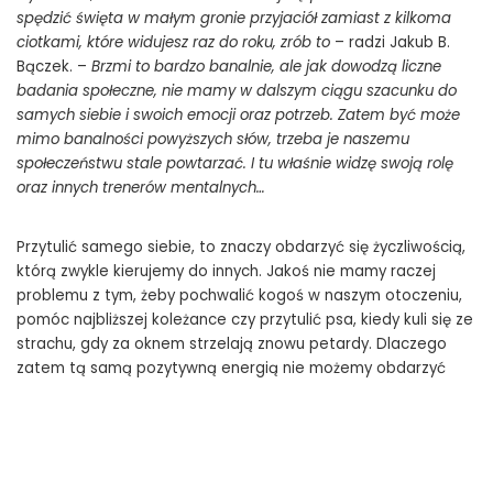
spędzić święta w małym gronie przyjaciół zamiast z kilkoma
ciotkami, które widujesz raz do roku, zrób to
– radzi Jakub B.
Bączek. –
Brzmi to bardzo banalnie, ale jak dowodzą liczne
badania społeczne, nie mamy w dalszym ciągu szacunku do
samych siebie i swoich emocji oraz potrzeb. Zatem być może
mimo banalności powyższych słów, trzeba je naszemu
społeczeństwu stale powtarzać. I tu właśnie widzę swoją rolę
oraz innych trenerów mentalnych…
Przytulić samego siebie, to znaczy obdarzyć się życzliwością,
którą zwykle kierujemy do innych. Jakoś nie mamy raczej
problemu z tym, żeby pochwalić kogoś w naszym otoczeniu,
pomóc najbliższej koleżance czy przytulić psa, kiedy kuli się ze
strachu, gdy za oknem strzelają znowu petardy. Dlaczego
zatem tą samą pozytywną energią nie możemy obdarzyć
siebie?
Zostaliśmy nauczeni, że musimy być wobec siebie
wymagający, a także że „trzeba być twardym a nie miękkim”,