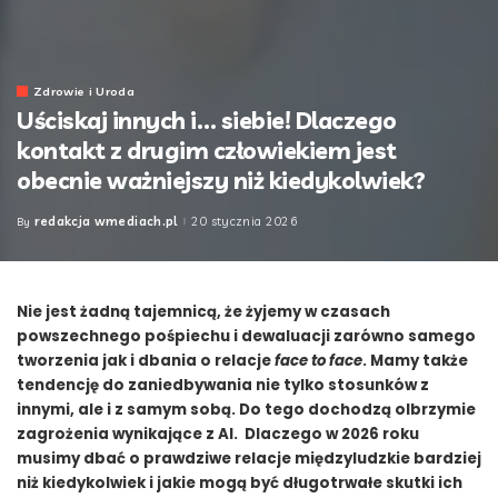
Zdrowie i Uroda
Uściskaj innych i… siebie! Dlaczego
kontakt z drugim człowiekiem jest
obecnie ważniejszy niż kiedykolwiek?
redakcja wmediach.pl
20 stycznia 2026
By
Posted
by
Nie jest żadną tajemnicą, że żyjemy w czasach
powszechnego pośpiechu i dewaluacji zarówno samego
tworzenia jak i dbania o relacje
face to face
. Mamy także
tendencję do zaniedbywania nie tylko stosunków z
innymi, ale i z samym sobą. Do tego dochodzą olbrzymie
zagrożenia wynikające z AI.
Dlaczego w 2026 roku
musimy dbać o prawdziwe relacje międzyludzkie bardziej
niż kiedykolwiek i jakie mogą być długotrwałe skutki ich