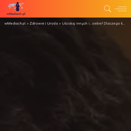
wMediach.pl
>
Zdrowie i Uroda
>
Uściskaj innych i… siebie! Dlaczego kontakt z drugim człowiekiem jest obecnie ważniejszy niż kiedykolwiek?