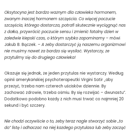
Oksytocyna jest bardzo ważnym dla człowieka hormonem,
zwanym inaczej hormonem szczęścia. Co więcej poczucie
szczęścia, którego dostarcza, potrafi skutecznie wyciągnąć nas
z dołka, przywrócić poczucie sensu i zmienić fatalny dzień w
zaledwie kiepski czas, o którym szybko zapominamy
– mówi
Jakub B. Bączek. –
A żeby dostarczyć ją naszemu organizmowi
nie musimy nawet za bardzo się wysilać. Wystarczy, że
przytulimy się do drugiego człowieka!
Okazuje się jednak, że jeden przytulas nie wystarczy. Według
opinii amerykańskiej psychoterapeutki Virgini Satir „aby
przeżyć, trzeba nam czterech uścisków dziennie. By
zachować zdrowie, trzeba ośmiu. By się rozwijać – dwunastu”.
Dodatkowo podobno każdy z nich musi trwać co najmniej 20
sekund i być szczery.
Nie chodzi oczywiście o to, żeby teraz nagle stworzyć sobie „to
do” listę i odhaczać na niej każdego przytulasa lub żeby zacząć