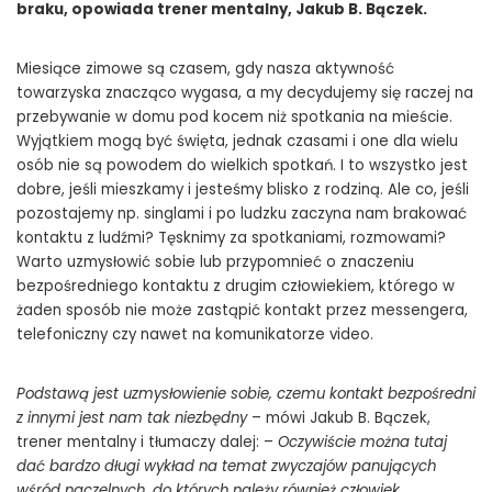
braku, opowiada trener mentalny, Jakub B. Bączek.
Miesiące zimowe są czasem, gdy nasza aktywność
towarzyska znacząco wygasa, a my decydujemy się raczej na
przebywanie w domu pod kocem niż spotkania na mieście.
Wyjątkiem mogą być święta, jednak czasami i one dla wielu
osób nie są powodem do wielkich spotkań. I to wszystko jest
dobre, jeśli mieszkamy i jesteśmy blisko z rodziną. Ale co, jeśli
pozostajemy np. singlami i po ludzku zaczyna nam brakować
kontaktu z ludźmi? Tęsknimy za spotkaniami, rozmowami?
Warto uzmysłowić sobie lub przypomnieć o znaczeniu
bezpośredniego kontaktu z drugim człowiekiem, którego w
żaden sposób nie może zastąpić kontakt przez messengera,
telefoniczny czy nawet na komunikatorze video.
Podstawą jest uzmysłowienie sobie, czemu kontakt bezpośredni
z innymi jest nam tak niezbędny
– mówi Jakub B. Bączek,
trener mentalny i tłumaczy dalej: –
Oczywiście można tutaj
dać bardzo długi wykład na temat zwyczajów panujących
wśród naczelnych, do których należy również człowiek.