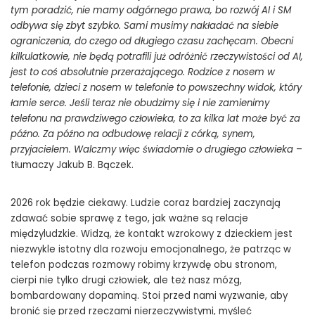
tym poradzić, nie mamy odgórnego prawa, bo rozwój AI i SM
odbywa się zbyt szybko. Sami musimy nakładać na siebie
ograniczenia, do czego od długiego czasu zachęcam. Obecni
kilkulatkowie, nie będą potrafili już odróżnić rzeczywistości od AI,
jest to coś absolutnie przerażającego. Rodzice z nosem w
telefonie, dzieci z nosem w telefonie to powszechny widok, który
łamie serce. Jeśli teraz nie obudzimy się i nie zamienimy
telefonu na prawdziwego człowieka, to za kilka lat może być za
późno. Za późno na odbudowę relacji z córką, synem,
przyjacielem. Walczmy więc świadomie o drugiego człowieka
–
tłumaczy Jakub B. Bączek.
2026 rok będzie ciekawy. Ludzie coraz bardziej zaczynają
zdawać sobie sprawę z tego, jak ważne są relacje
międzyludzkie. Widzą, że kontakt wzrokowy z dzieckiem jest
niezwykle istotny dla rozwoju emocjonalnego, że patrząc w
telefon podczas rozmowy robimy krzywdę obu stronom,
cierpi nie tylko drugi człowiek, ale też nasz mózg,
bombardowany dopaminą. Stoi przed nami wyzwanie, aby
bronić się przed rzeczami nierzeczywistymi, myśleć