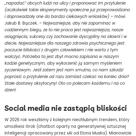
„napadać” obcych ludzi na ulicy i proponować im przytulenie
(aczkolwiek takie eksperymenty społeczne już przeprowadzano
i doprowadzały one do bardzo ciekawych wniosków)
– mówi
Jakub B. Bączek. –
Najważniejsze, aby nie zapominać w
codziennym biegu, że to nie praca jest najważniejsza, nasze
osiągnięcia, sukcesy czy zachowanie dyscypliny na siłowni i w
diecie. Najważniejsze dla naszego zdrowia psychicznego jest
poczucie bliskości z drugim człowiekiem i nie warto z tym
walczyć. Potrzeba ta jest zbyt mocno zapisana w naszym
kodzie genetycznym, aby wykorzenić ją samym myśleniem
życzeniowym. Jeśli zatem jest nam smutno, co nam szkodzi
poprosić o przytulenie od razu zamiast czekać na koniec dnia?
Stałe dostawy oksytocyny! Oto co polecam każdemu i na co
dzień!
Social media nie zastąpią bliskości
W 2026 rok weszliśmy z kolejnym niechlubnym trendem, który
umożliwia Grok (chatbot oparty na generatywnej sztucznej
inteligencji opracowany przez xAI od Elona Muska). Mianowicie