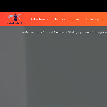
Aktualności
Biznes i Finanse
Dom i ogród
wMediach.pl
>
Biznes i Finanse
>
Obsługa prawna firm – jak 