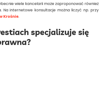
 Obecnie wiele kancelarii może zaproponować również
ta. Na internetowe konsultacje można liczyć np. przy
w Krośnie
.
estiach specjalizuje się
 prawna?
 powinna być przeprowadzana przez adwokata
anej dziedzinie. Dobrze zorientowany prawnik nie tylko
 czy weryfikacji dokumentów, ale także doradzi w
. Wybierając kancelarię, warto więc zorientować się,
e w danej branży.
ytucji jest pomoc prawna dla cudzoziemców czy sprawy
ona nie sprawdzić w zadaniu, jakim jest obsługa
, a także innych małych i dużych miejscowościach