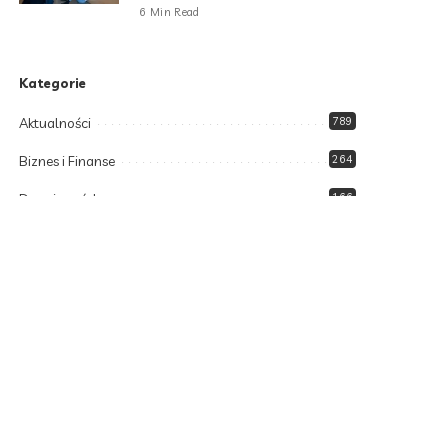
6 Min Read
Kategorie
Aktualności
789
Biznes i Finanse
264
Dom i ogród
166
Moda i styl
73
Motoryzacja
108
Technologia
102
Uncategorized
34
Zdrowie i Uroda
158