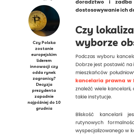
doradztwo i zadba
dostosowywanie ich d
Czy lokaliz
wyborze ob
Czy Polska
zostanie
europejskim
Podczas wyboru kancela
liderem
Dobrze jest postawić na 
innowacji czy
mieszkańców południow
odda rynek
zagranicy?
kancelaria prawna w 
Decyzja
znaleźć wiele kancelarii
prezydenta
takie instytucje.
zapadnie
najpóźniej do 10
grudnia
Bliskość kancelarii 
rutynowych formalnośc
wyspecjalizowanego w kon