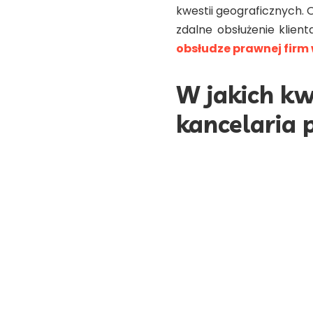
kwestii geograficznych.
zdalne obsłużenie klien
obsłudze prawnej firm 
W jakich kw
kancelaria
Obsługa prawna firm
specjalizującego się w d
pomoże w przygotowaniu
kwestiach inwestycyjnych
czy ma ona doświadczeni
Jeśli specjalizacją inst
spadkowe, to może się 
prawna firm. W Krośnie