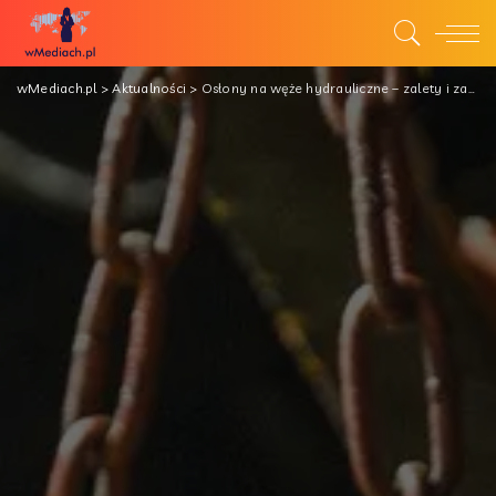
wMediach.pl
>
Aktualności
>
Osłony na węże hydrauliczne – zalety i zastosowanie