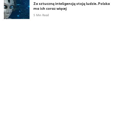
Za sztuczną inteligencją stoją ludzie. Polska
ma ich coraz więcej
5 Min Read
Administratorzy – niewidzialni bohaterowie
cyfrowego świata Anna Szczerbak, Chief
Sales Officer, ITDS
2 Min Read
Za dużo maturzystów, za mało miejsc. Gap
year sposobem na kryzys rekrutacyjny
6 Min Read
Kategorie
Aktualności
789
Biznes i Finanse
264
Dom i ogród
166