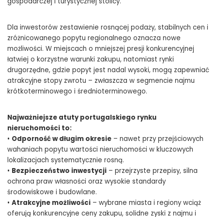
gospodarczej i turystycznej stolicy.
Dla inwestorów zestawienie rosnącej podaży, stabilnych cen i
zróżnicowanego popytu regionalnego oznacza nowe
możliwości. W miejscach o mniejszej presji konkurencyjnej
łatwiej o korzystne warunki zakupu, natomiast rynki
drugorzędne, gdzie popyt jest nadal wysoki, mogą zapewniać
atrakcyjne stopy zwrotu – zwłaszcza w segmencie najmu
krótkoterminowego i średnioterminowego.
Najważniejsze atuty portugalskiego rynku
nieruchomości to:
•
Odporność w długim okresie
– nawet przy przejściowych
wahaniach popytu wartości nieruchomości w kluczowych
lokalizacjach systematycznie rosną.
•
Bezpieczeństwo inwestycji
– przejrzyste przepisy, silna
ochrona praw własności oraz wysokie standardy
środowiskowe i budowlane.
•
Atrakcyjne możliwości
– wybrane miasta i regiony wciąż
oferują konkurencyjne ceny zakupu, solidne zyski z najmu i