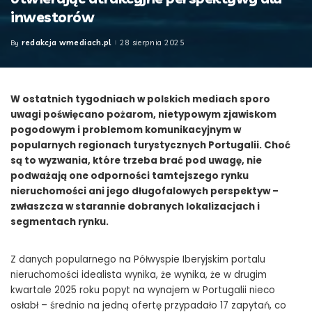
inwestorów
redakcja wmediach.pl
28 sierpnia 2025
By
Posted
by
W ostatnich tygodniach w polskich mediach sporo
uwagi poświęcano pożarom, nietypowym zjawiskom
pogodowym i problemom komunikacyjnym w
popularnych regionach turystycznych Portugalii. Choć
są to wyzwania, które trzeba brać pod uwagę, nie
podważają one odporności tamtejszego rynku
nieruchomości ani jego długofalowych perspektyw –
zwłaszcza w starannie dobranych lokalizacjach i
segmentach rynku.
Z danych popularnego na Półwyspie Iberyjskim portalu
nieruchomości idealista wynika, że wynika, że w drugim
kwartale 2025 roku popyt na wynajem w Portugalii nieco
osłabł – średnio na jedną ofertę przypadało 17 zapytań, co