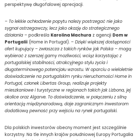
perspektywę długofalowej aprecjacji.
–
To lekkie ochłodzenie popytu należy postrzegać nie jako
sygnał ostrzegawczy, lecz jako okazję do strategicznego
działania
– podkreśla
Karolina Machura
z agencji
Dom w
Portugalii
(Home in Portugal). –
Dzięki większej dostępności
ofert kupujący – zwłaszcza z takich rynków jak Polska – mogą
wybierać z szerszej gamy możliwości, wciąż korzystając z
portugalskiej stabilności, atrakcyjnego stylu życia i
długoterminowego potencjału wzrostu. W oparciu o wieloletnie
doświadczenie na portugalskim rynku nieruchomości Home in
Portugal, członek Libertas Group, realizuje projekty
mieszkaniowe i turystyczne w regionach takich jak Lizbona, jej
okolice oraz Algarve. To doświadczenie, w połączeniu z silną
orientacją międzynarodową, daje zagranicznym inwestorom
dodatkową pewność przy wejściu na rynek portugalski.
Dla polskich inwestorów obecny moment jest szczególnie
korzystny. Na tle innych krajów południowej Europy Portugalia