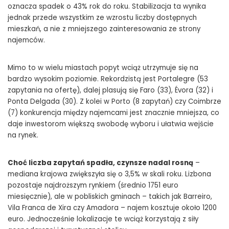
oznacza spadek o 43% rok do roku. Stabilizacja ta wynika
jednak przede wszystkim ze wzrostu liczby dostępnych
mieszkań, a nie z mniejszego zainteresowania ze strony
najemców.
Mimo to w wielu miastach popyt wciąż utrzymuje się na
bardzo wysokim poziomie. Rekordzistą jest Portalegre (53
zapytania na ofertę), dalej plasują się Faro (33), Évora (32) i
Ponta Delgada (30). Z kolei w Porto (8 zapytań) czy Coimbrze
(7) konkurencja między najemcami jest znacznie mniejsza, co
daje inwestorom większą swobodę wyboru i ułatwia wejście
na rynek.
Choć liczba zapytań spadła, czynsze nadal rosną
–
mediana krajowa zwiększyła się o 3,5% w skali roku. Lizbona
pozostaje najdroższym rynkiem (średnio 1751 euro
miesięcznie), ale w pobliskich gminach – takich jak Barreiro,
Vila Franca de Xira czy Amadora – najem kosztuje około 1200
euro. Jednocześnie lokalizacje te wciąż korzystają z siły