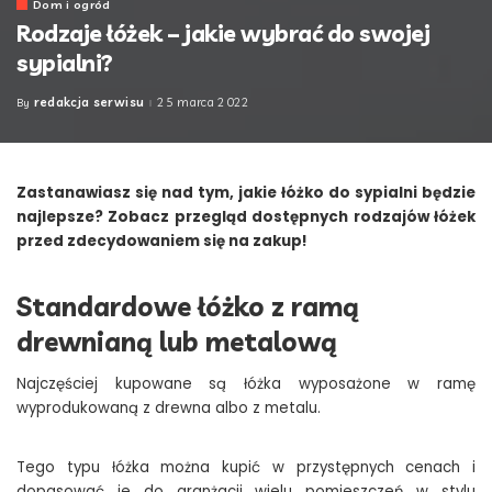
Dom i ogród
Rodzaje łóżek – jakie wybrać do swojej
sypialni?
redakcja serwisu
25 marca 2022
By
Posted
by
Zastanawiasz się nad tym, jakie łóżko do sypialni będzie
najlepsze? Zobacz przegląd dostępnych rodzajów łóżek
przed zdecydowaniem się na zakup!
Standardowe łóżko z ramą
drewnianą lub metalową
Najczęściej kupowane są łóżka wyposażone w ramę
wyprodukowaną z drewna albo z metalu.
Tego typu łóżka można kupić w przystępnych cenach i
dopasować je do aranżacji wielu pomieszczeń w stylu