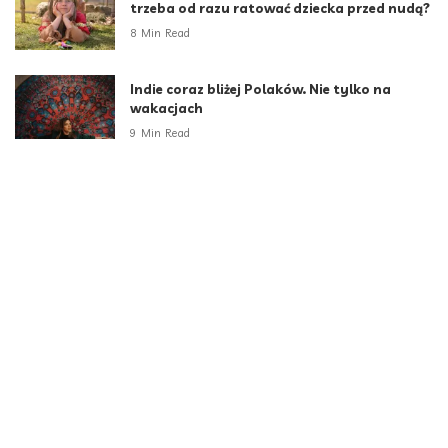
trzeba od razu ratować dziecka przed nudą?
8 Min Read
Indie coraz bliżej Polaków. Nie tylko na
wakacjach
9 Min Read
Za sztuczną inteligencją stoją ludzie. Polska
ma ich coraz więcej
5 Min Read
Administratorzy – niewidzialni bohaterowie
cyfrowego świata Anna Szczerbak, Chief
Sales Officer, ITDS
2 Min Read
Kategorie
Aktualności
790