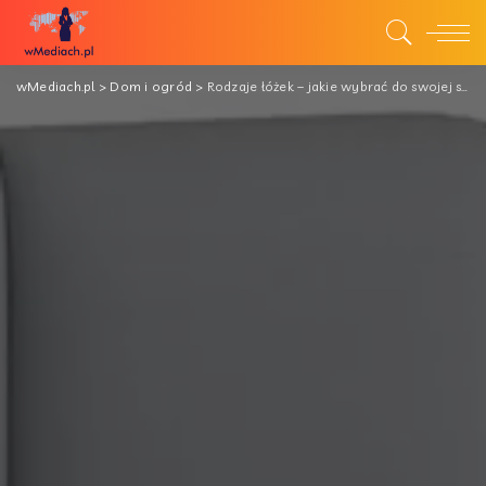
wMediach.pl
>
Dom i ogród
>
Rodzaje łóżek – jakie wybrać do swojej sypialni?