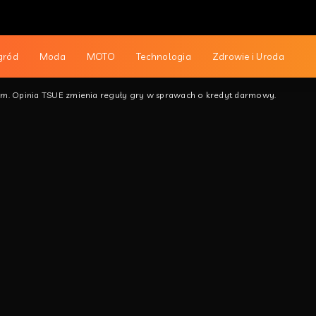
gród
Moda
MOTO
Technologia
Zdrowie i Uroda
am. Opinia TSUE zmienia reguły gry w sprawach o kredyt darmowy.