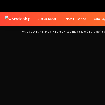
Aktualności
Biznes i Finanse
Dom i o
wMediach.pl
>
Biznes i Finanse
>
Sąd musi szukać naruszeń s