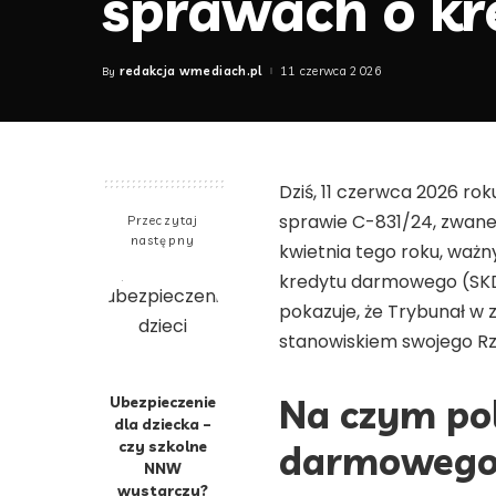
sprawach o k
redakcja wmediach.pl
11 czerwca 2026
By
Posted
by
Dziś, 11 czerwca 2026 ro
sprawie C-831/24, zwane
Przeczytaj
następny
kwietnia tego roku, waż
kredytu darmowego (SKD).
pokazuje, że Trybunał w
stanowiskiem swojego Rz
Na czym po
Ubezpieczenie
dla dziecka –
czy szkolne
darmowego
NNW
wystarczy?