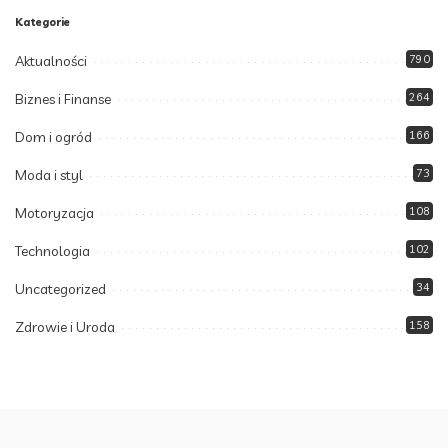
Kategorie
Aktualności
790
Biznes i Finanse
264
Dom i ogród
166
Moda i styl
73
Motoryzacja
108
Technologia
102
Uncategorized
34
Zdrowie i Uroda
158