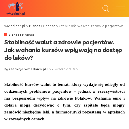
wMediach.pl
>
Biznes i Finanse
>
Stabilność walut a zdrowie pacjentów. Jak wahania kursów wpływają na dostęp do leków?
Biznes i Finanse
Stabilność walut a zdrowie pacjentów.
Jak wahania kursów wpływają na dostęp
do leków?
redakcja wmediach.pl
27 września 2025
By
Posted
by
Stabilność kursów walut to temat, który wydaje się odległy od
codziennych problemów pacjentów – jednak w rzeczywistości
ma bezpośredni wpływ na zdrowie Polaków. Wahania euro i
dolara mogą decydować o tym, czy szpitale będą mogły
zamówić niezbędne leki, a farmaceutyki pozostaną w aptekach
w rozsądnych cenach.