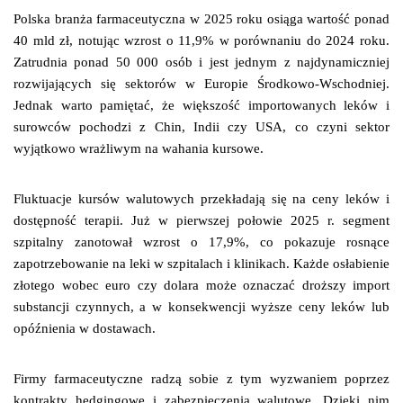
Polska branża farmaceutyczna w 2025 roku osiąga wartość ponad
40 mld zł, notując wzrost o 11,9% w porównaniu do 2024 roku.
Zatrudnia ponad 50 000 osób i jest jednym z najdynamiczniej
rozwijających się sektorów w Europie Środkowo-Wschodniej.
Jednak warto pamiętać, że większość importowanych leków i
surowców pochodzi z Chin, Indii czy USA, co czyni sektor
wyjątkowo wrażliwym na wahania kursowe.
Fluktuacje kursów walutowych przekładają się na ceny leków i
dostępność terapii. Już w pierwszej połowie 2025 r. segment
szpitalny zanotował wzrost o 17,9%, co pokazuje rosnące
zapotrzebowanie na leki w szpitalach i klinikach. Każde osłabienie
złotego wobec euro czy dolara może oznaczać droższy import
substancji czynnych, a w konsekwencji wyższe ceny leków lub
opóźnienia w dostawach.
Firmy farmaceutyczne radzą sobie z tym wyzwaniem poprzez
kontrakty hedgingowe i zabezpieczenia walutowe. Dzięki nim