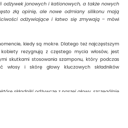
i odżywek jonowych i kationowych, a także nowych
często złą opinię, ale nowe odmiany silikonu mają
ciwości odżywiające i łatwo się zmywają
– mówi
omencie, kiedy są mokre. Dlatego też najczęstszym
kobiety rezygnują z częstego mycia włosów, jest
ymi skutkami stosowania szamponu, który podczas
ć włosy i skórę głowy kluczowych składników
tóre składniki odżywcze z naszej głowy, szczególnie
cnego stylu życia i rzeczy, które robimy z naszymi
rbowania, które narusza strukturę lipidową włosów. A
woje włosy stają się suche, co może doprowadzić do
wek. Dlatego wiele kobiet nie chce myć swoich