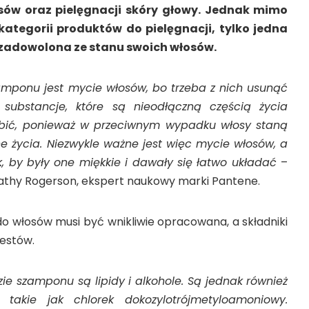
ów oraz pielęgnacji skóry głowy. Jednak mimo
 kategorii produktów do pielęgnacji, tylko jedna
t zadowolona ze stanu swoich włosów.
amponu jest mycie włosów, bo trzeba z nich usunąć
e substancje, które są nieodłączną częścią życia
obić, ponieważ w przeciwnym wypadku włosy staną
 życia. Niezwykle ważne jest więc mycie włosów, a
k, by były one miękkie i dawały się łatwo układać
–
athy Rogerson, ekspert naukowy marki Pantene.
włosów musi być wnikliwie opracowana, a składniki
testów.
zie szamponu są lipidy i alkohole. Są jednak również
 takie jak chlorek dokozylotrójmetyloamoniowy.