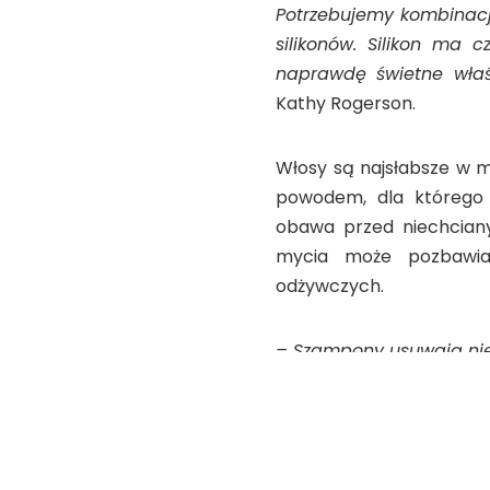
Potrzebujemy kombinacj
silikonów. Silikon ma 
naprawdę świetne właś
Kathy Rogerson.
Włosy są najsłabsze w m
powodem, dla którego 
obawa przed niechcian
mycia może pozbawia
odżywczych.
– Szampony usuwają niek
lipidy. Wynika to z obe
włosami, na przykład fa
kiedy tracisz lipidy, t
rozdwajania się końcó