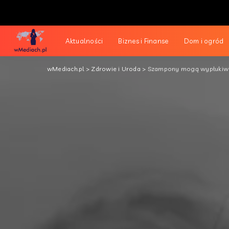
Aktualności
Biznes i Finanse
Dom i ogród
wMediach.pl
>
Zdrowie i Uroda
>
Szampony mogą wypłukiwać