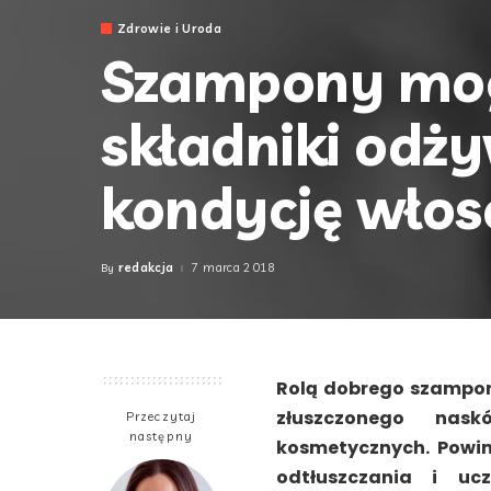
Zdrowie i Uroda
Szampony mo
składniki odży
kondycję wło
redakcja
7 marca 2018
By
Posted
by
Rolą dobrego szamponu
złuszczonego nask
Przeczytaj
następny
kosmetycznych. Powin
odtłuszczania i uc