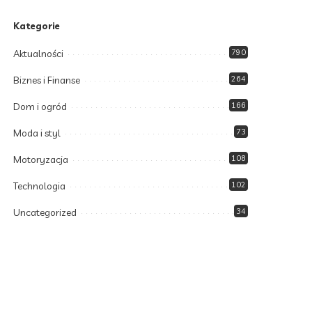
Kategorie
Aktualności
790
Biznes i Finanse
264
Dom i ogród
166
Moda i styl
73
Motoryzacja
108
Technologia
102
Uncategorized
34
Zdrowie i Uroda
158