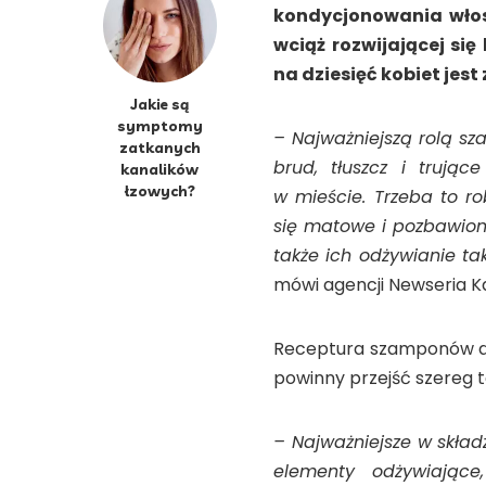
kondycjonowania włos
wciąż rozwijającej się
na dziesięć kobiet jes
Jakie są
symptomy
– Najważniejszą rolą sz
zatkanych
brud, tłuszcz i trując
kanalików
łzowych?
w mieście. Trzeba to r
się matowe i pozbawione
także ich odżywianie ta
mówi agencji Newseria K
Receptura szamponów do 
powinny przejść szereg 
– Najważniejsze w skład
elementy odżywiające,