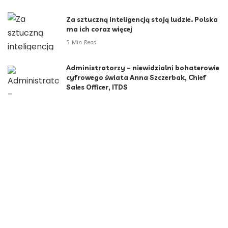
Za sztuczną inteligencją stoją ludzie. Polska
ma ich coraz więcej
5 Min Read
Administratorzy – niewidzialni bohaterowie
cyfrowego świata Anna Szczerbak, Chief
Sales Officer, ITDS
2 Min Read
Kategorie
Aktualności
790
Biznes i Finanse
264
Dom i ogród
166
Moda i styl
73
Motoryzacja
108