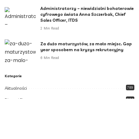
Administratorzy – niewidzialni bohaterowie
cyfrowego świata Anna Szczerbak, Chief
Sales Officer, ITDS
2 Min Read
Za dużo maturzystów, za mało miejsc. Gap
year sposobem na kryzys rekrutacyjny
6 Min Read
Kategorie
Aktualności
789
Biznes i Finanse
264
Dom i ogród
166
Moda i styl
73
Motoryzacja
108