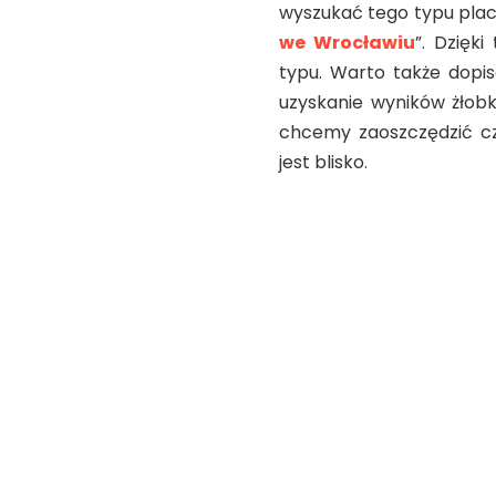
wyszukać tego typu plac
we Wrocławiu
”. Dzięk
typu. Warto także dopis
uzyskanie wyników żłobk
chcemy zaoszczędzić cza
jest blisko.
W jakich p
dziecko do 
Warto pamiętać, że zap
Przede wszystkim, tego 
muszą mieć zapewnioną 
sytuację, gdy rodzice
opiekowanie się dzieck
wyborem.