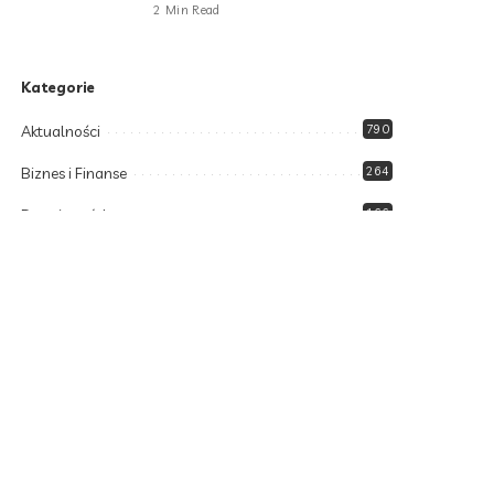
2 Min Read
Kategorie
Aktualności
790
Biznes i Finanse
264
Dom i ogród
166
Moda i styl
73
Motoryzacja
108
Technologia
102
Uncategorized
34
Zdrowie i Uroda
158