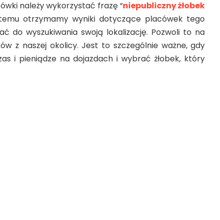
ówki należy wykorzystać frazę “
niepubliczny żłobek
i temu otrzymamy wyniki dotyczące placówek tego
ać do wyszukiwania swoją lokalizację. Pozwoli to na
ów z naszej okolicy. Jest to szczególnie ważne, gdy
s i pieniądze na dojazdach i wybrać żłobek, który
rzypadkach warto zapisać
żłobka?
isanie dziecka do żłobka przynosi wiele korzyści.
typu placówki są przeznaczone dla rodziców, którzy
opiekę nad dzieckiem. Chodzi przede wszystkim o
 muszą pracować w ciągu dnia, co uniemożliwia
iem. W takim przypadku, żłobek będzie doskonałym