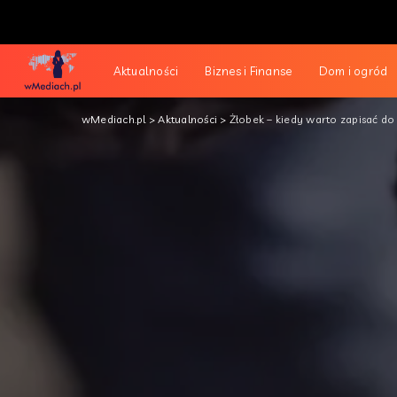
Aktualności
Biznes i Finanse
Dom i ogród
wMediach.pl
>
Aktualności
>
Żłobek – kiedy warto zapisać do