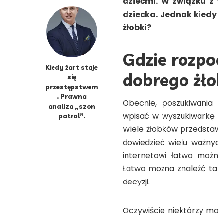
dziećmi. W związku z 
dziecka. Jednak kiedy
żłobki?
Gdzie rozpo
Kiedy żart staje
dobrego żł
się
przestępstwem
. Prawna
Obecnie, poszukiwania
analiza „szon
wpisać w wyszukiwarkę 
patrol”.
Wiele żłobków przedstaw
dowiedzieć wielu ważnyc
internetowi łatwo moż
Łatwo można znaleźć tak
decyzji.
Oczywiście niektórzy mo