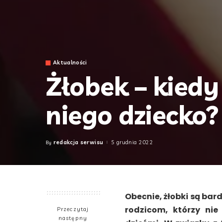
Aktualności
Żłobek – kiedy
niego dziecko?
redakcja serwisu
5 grudnia 2022
By
Posted
by
Obecnie, żłobki są bar
rodzicom, którzy nie
Przeczytaj
następny