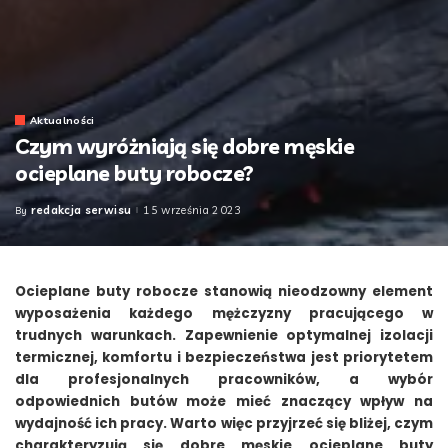
Aktualności
Czym wyróżniają się dobre męskie
ocieplane buty robocze?
redakcja serwisu
15 września 2023
By
Posted
by
Ocieplane buty robocze stanowią nieodzowny element
wyposażenia każdego mężczyzny pracującego w
trudnych warunkach. Zapewnienie optymalnej izolacji
termicznej, komfortu i bezpieczeństwa jest priorytetem
dla profesjonalnych pracowników, a wybór
odpowiednich butów może mieć znaczący wpływ na
wydajność ich pracy. Warto więc przyjrzeć się bliżej, czym
charakteryzują się dobre męskie ocieplane buty