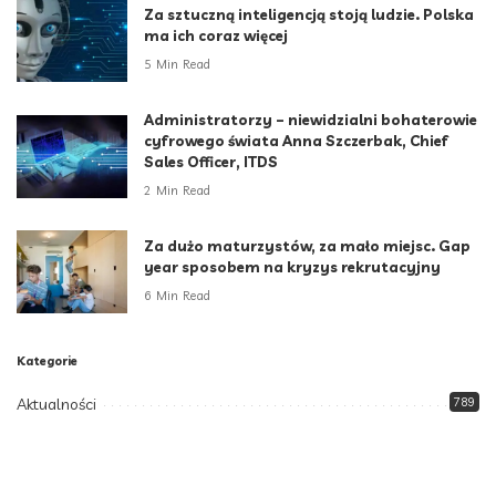
Za sztuczną inteligencją stoją ludzie. Polska
ma ich coraz więcej
5 Min Read
Administratorzy – niewidzialni bohaterowie
cyfrowego świata Anna Szczerbak, Chief
Sales Officer, ITDS
2 Min Read
Za dużo maturzystów, za mało miejsc. Gap
year sposobem na kryzys rekrutacyjny
6 Min Read
Kategorie
Aktualności
789
Biznes i Finanse
264
Dom i ogród
166