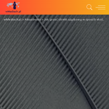
wMediach.pl
>
Aktualności
>
Jak grzać obiekt użytkowy w sposób ekologiczny i bezpieczny?