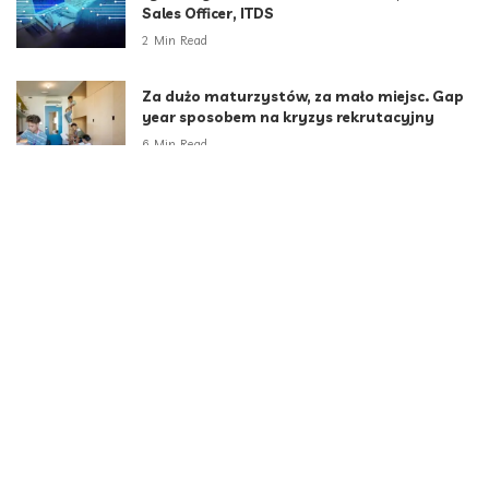
Sales Officer, ITDS
2 Min Read
Za dużo maturzystów, za mało miejsc. Gap
year sposobem na kryzys rekrutacyjny
6 Min Read
Kategorie
Aktualności
789
Biznes i Finanse
264
Dom i ogród
166
Moda i styl
73
Motoryzacja
108
Technologia
102