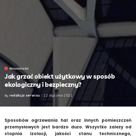
Aktualności
Jak grzać obiekt użytkowy w sposób
ekologiczny i bezpieczny?
redakcja serwisu
12 stycznia 2021
By
Posted
by
Sposobów ogrzewania hal oraz innych pomieszczeń
przemysłowych jest bardzo dużo. Wszystko zależy od
stopnia izolacji, jakości stanu technicznego,