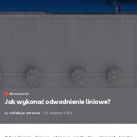
Aktualności
Jak wykonać odwodnienie liniowe?
redakcja serwisu
11 sierpnia 2023
By
Posted
by