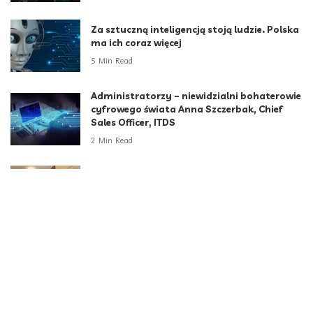
Za sztuczną inteligencją stoją ludzie. Polska
ma ich coraz więcej
5 Min Read
Administratorzy – niewidzialni bohaterowie
cyfrowego świata Anna Szczerbak, Chief
Sales Officer, ITDS
2 Min Read
Za dużo maturzystów, za mało miejsc. Gap
year sposobem na kryzys rekrutacyjny
6 Min Read
Kategorie
Aktualności
789
Biznes i Finanse
264