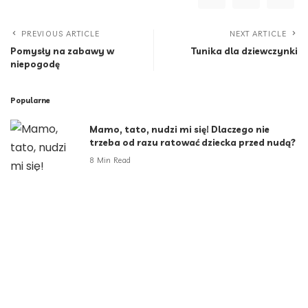
PREVIOUS ARTICLE
NEXT ARTICLE
Pomysły na zabawy w
Tunika dla dziewczynki
niepogodę
Popularne
Mamo, tato, nudzi mi się! Dlaczego nie
trzeba od razu ratować dziecka przed nudą?
8 Min Read
Indie coraz bliżej Polaków. Nie tylko na
wakacjach
9 Min Read
Za sztuczną inteligencją stoją ludzie. Polska
ma ich coraz więcej
5 Min Read