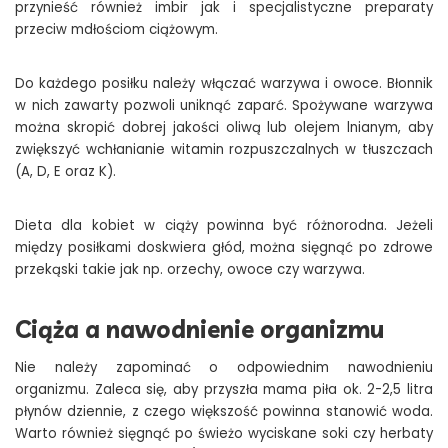
przynieść również imbir jak i specjalistyczne preparaty
przeciw mdłościom ciążowym.
Do każdego posiłku należy włączać warzywa i owoce. Błonnik
w nich zawarty pozwoli uniknąć zaparć. Spożywane warzywa
można skropić dobrej jakości oliwą lub olejem lnianym, aby
zwiększyć wchłanianie witamin rozpuszczalnych w tłuszczach
(A, D, E oraz K).
Dieta dla kobiet w ciąży powinna być różnorodna. Jeżeli
między posiłkami doskwiera głód, można sięgnąć po zdrowe
przekąski takie jak np. orzechy, owoce czy warzywa.
Ciąża a nawodnienie organizmu
Nie należy zapominać o odpowiednim nawodnieniu
organizmu. Zaleca się, aby przyszła mama piła ok. 2-2,5 litra
płynów dziennie, z czego większość powinna stanowić woda.
Warto również sięgnąć po świeżo wyciskane soki czy herbaty