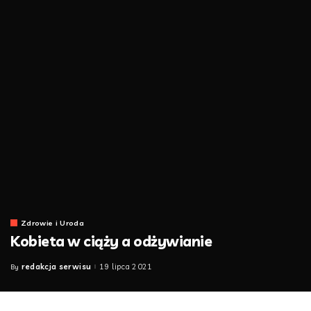
Zdrowie i Uroda
Kobieta w ciąży a odżywianie
redakcja serwisu
19 lipca 2021
By
Posted
by