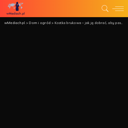
wMediach.pl
>
Dom i ogród
>
Kostka brukowa – jak ją dobrać, aby pasowała do posesji?