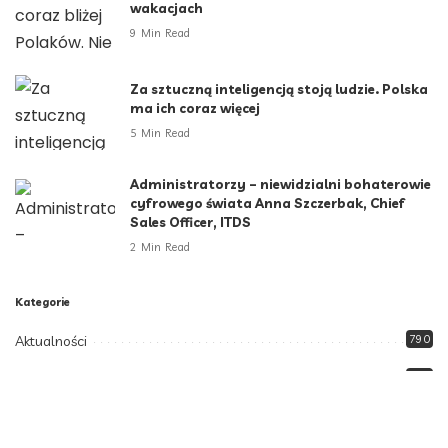
wakacjach
9 Min Read
Za sztuczną inteligencją stoją ludzie. Polska
ma ich coraz więcej
5 Min Read
Administratorzy – niewidzialni bohaterowie
cyfrowego świata Anna Szczerbak, Chief
Sales Officer, ITDS
2 Min Read
Kategorie
Aktualności
790
Biznes i Finanse
264
Dom i ogród
166