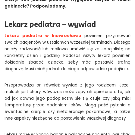
gabinecie? Podpowiadamy.
Lekarz pediatra – wywiad
Lekarz pediatra w Inowrocławiu
powinien przyjmować
swoich pacjentów w ustalonych wcześniej terminach. Dlatego
należy zadzwonić lub mailowo umówić się ze specjalistą na
konkretny dzień i godzinę. Podczas wizyty lekarz powinien
dokładnie zbadać dziecko, żeby móc postawić trafną
diagnozę. Musi mieć jednak do niego odpowiednie podejście.
Przeprowadza on również wywiad z jego rodzicem. Jeżeli
maluch jest chory, wówczas może zapytać opiekuna o to, jak
od jak dawna jego podopieczny źle się czuje czy jaką miał
temperaturę przed podaniem leków. Mogą paść pytania o
ewentualne alergie czy nietolerancje pokarmowe, a także
inne aspekty niezbędne do postawienia właściwej diagnozy.
Lekarz może wykonać badanie palpacyjne pacjenta, osłuchać