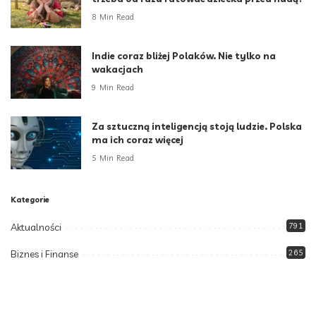
8 Min Read
Indie coraz bliżej Polaków. Nie tylko na
wakacjach
9 Min Read
Za sztuczną inteligencją stoją ludzie. Polska
ma ich coraz więcej
5 Min Read
Kategorie
Aktualności
791
Biznes i Finanse
265
Dom i ogród
166
Moda i styl
73