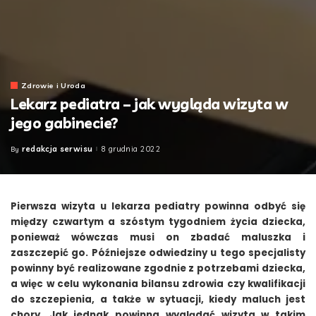
Zdrowie i Uroda
Lekarz pediatra – jak wygląda wizyta w
jego gabinecie?
redakcja serwisu
8 grudnia 2022
By
Posted
by
Pierwsza wizyta u lekarza pediatry powinna odbyć się
między czwartym a szóstym tygodniem życia dziecka,
ponieważ wówczas musi on zbadać maluszka i
zaszczepić go. Późniejsze odwiedziny u tego specjalisty
powinny być realizowane zgodnie z potrzebami dziecka,
a więc w celu wykonania bilansu zdrowia czy kwalifikacji
do szczepienia, a także w sytuacji, kiedy maluch jest
chory. Jak jednak powinna wyglądać wizyta w takim