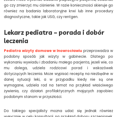
go czy zmierzyć mu ciśnienie. W razie konieczności skieruje go
również na badania laboratoryjne krwi lub inne procedury
diagnostyczne, takie jak USG, czy rentgen.
Lekarz pediatra – porada i dobór
leczenia
Pediatra wizyty domowe w Inowrocławiu
przeprowadza w
podobny sposób jak wizyty w gabinecie. Dlatego po
wykonaniu wywiadu i zbadaniu małego pacjenta, jeżeli wie, co
mu dolega, udziela rodzicowi porad i wskazówek
dotyczących leczenia. Może wypisać receptę na niezbędne w
danej sytuacji leki, a w przypadku kiedy nie są one
wymagane, udziela rad na temat na przykład właściwego
żywienia, czy działań profilaktycznych mających zapobiec
podobnym stanom w przyszłości.
Do takiego specjalisty można udać się jednak również
wyłącznie w celu konsultacji, na przykład doboru szczepionek,