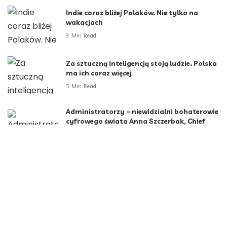
Indie coraz bliżej Polaków. Nie tylko na
wakacjach
9 Min Read
Za sztuczną inteligencją stoją ludzie. Polska
ma ich coraz więcej
5 Min Read
Administratorzy – niewidzialni bohaterowie
cyfrowego świata Anna Szczerbak, Chief
Sales Officer, ITDS
2 Min Read
Kategorie
Aktualności
790
Biznes i Finanse
264