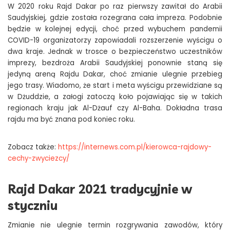
W 2020 roku
Rajd Daka
r po raz pierwszy zawitał do Arabii
Saudyjskiej, gdzie została rozegrana cała impreza. Podobnie
będzie w kolejnej edycji, choć przed wybuchem pandemii
COVID-19 organizatorzy zapowiadali rozszerzenie wyścigu o
dwa kraje. Jednak w trosce o bezpieczeństwo uczestników
imprezy, bezdroża Arabii Saudyjskiej ponownie staną się
jedyną areną Rajdu Dakar, choć zmianie ulegnie przebieg
jego trasy. Wiadomo, że start i meta wyścigu przewidziane są
w Dżuddzie, a załogi zatoczą koło pojawiając się w takich
regionach kraju jak Al-Dżauf czy Al-Baha. Dokładna trasa
rajdu ma być znana pod koniec roku.
Zobacz także:
https://internews.com.pl/kierowca-rajdowy-
cechy-zwyciezcy/
Rajd Dakar 2021 tradycyjnie w
styczniu
Zmianie nie ulegnie termin rozgrywania zawodów, który