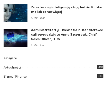
Za sztuczną inteligencją stoją ludzie. Polska
ma ich coraz więcej
5 Min Read
Administratorzy – niewidzialni bohaterowie
cyfrowego świata Anna Szczerbak, Chief
Sales Officer, ITDS
2 Min Read
Kategorie
Aktualności
790
Biznes i Finanse
264
Dom i ogród
166
Moda i styl
73
Motoryzacja
108