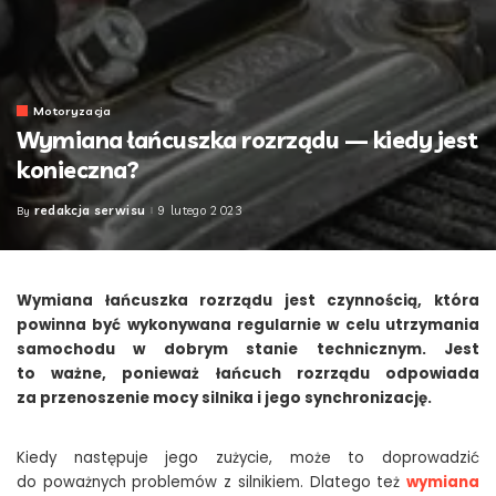
Motoryzacja
Wymiana łańcuszka rozrządu — kiedy jest
konieczna?
redakcja serwisu
9 lutego 2023
By
Posted
by
Wymiana łańcuszka rozrządu jest czynnością, która
powinna być wykonywana regularnie w celu utrzymania
samochodu w dobrym stanie technicznym. Jest
to ważne, ponieważ łańcuch rozrządu odpowiada
za przenoszenie mocy silnika i jego synchronizację.
Kiedy następuje jego zużycie, może to doprowadzić
do poważnych problemów z silnikiem. Dlatego też
wymiana