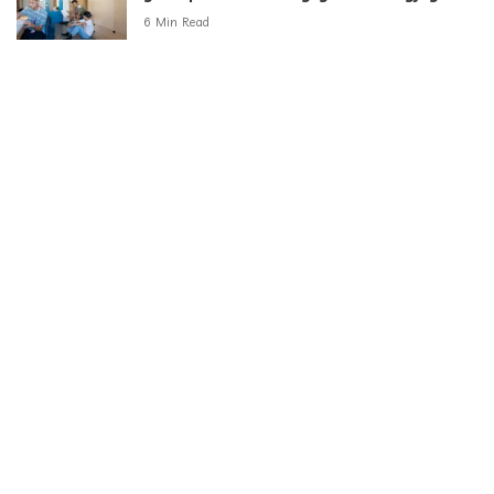
6 Min Read
Kategorie
Aktualności
789
Biznes i Finanse
264
Dom i ogród
166
Moda i styl
73
Motoryzacja
108
Technologia
102
Uncategorized
34
Zdrowie i Uroda
158