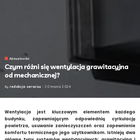
Aktualności
Czym różni się wentylacja grawitacyjna
od mechanicznej?
redakcja serwisu
20 marca 2024
By
Posted
by
Wentylacja jest kluczowym elementem każdego
budynku, zapewniającym odpowiednią cyrkulację
powietrza, usuwanie zanieczyszczeń oraz zapewnienie
komfortu termicznego jego użytkownikom. Istnieją dwa
główne typy systemów wentylacyjnych: grawitacyjna i