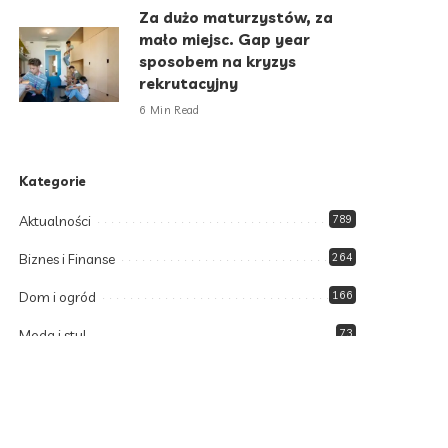
Za dużo maturzystów, za
mało miejsc. Gap year
sposobem na kryzys
rekrutacyjny
6 Min Read
Kategorie
Aktualności
789
Biznes i Finanse
264
Dom i ogród
166
Moda i styl
73
Motoryzacja
108
Technologia
102
34