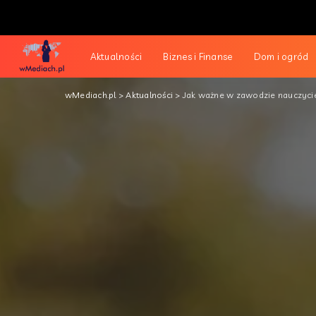
Aktualności
Biznes i Finanse
Dom i ogród
wMediach.pl
>
Aktualności
>
Jak ważne w zawodzie nauczycie