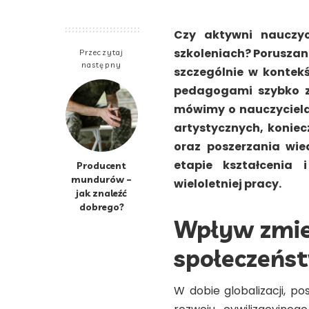
Czy aktywni nauczyc
szkoleniach? Poruszani
Przeczytaj
następny
szczególnie w kontek
pedagogami szybko zm
mówimy o nauczyciela
artystycznych, koniec
oraz poszerzania wie
etapie kształcenia
Producent
mundurów –
wieloletniej pracy.
jak znaleźć
dobrego?
Wpływ zmie
społeczeńst
W dobie globalizacji, 