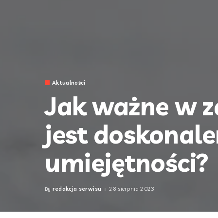
Aktualności
Jak ważne w z
jest doskonale
umiejętności?
redakcja serwisu
28 sierpnia 2023
By
Posted
by