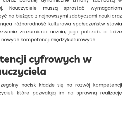
go coraz bardziej dynamiczne zmiany zachodzą w
jnej. Nauczyciele muszą sprostać wymaganiom
być na bieżąco z najnowszymi zdobyczami nauki oraz
osnąca różnorodność kulturowa społeczeństw stawia
zwanie zrozumienia ucznia, jego potrzeb, a także
 nowych kompetencji międzykulturowych.
tencji cyfrowych w
uczyciela
zególny nacisk kładzie się na rozwój kompetencji
cieli, które pozwalają im na sprawną realizację
ychowawczego przy użyciu nowoczesnych narzędzi.
żdego nauczyciela niezbędne jest opanowanie tych
stematyczne doskonalenie np. na
warsztatach dla
licznym Ośrodku Szkolenia Nauczycieli