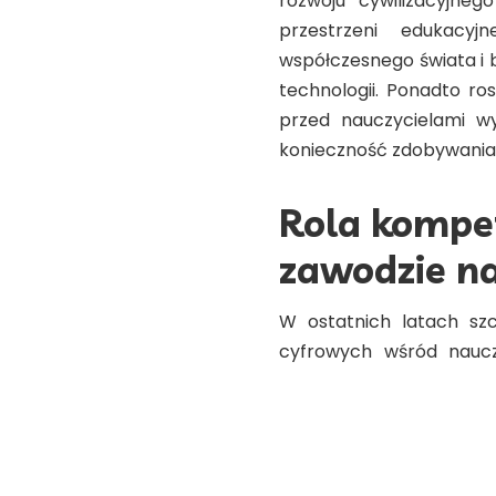
rozwoju cywilizacyjne
przestrzeni edukacy
współczesnego świata i 
technologii. Ponadto r
przed nauczycielami wy
konieczność zdobywania
Rola kompe
zawodzie na
W ostatnich latach szc
cyfrowych wśród nauczy
procesu dydaktyczno-w
W związku z tym dla ka
umiejętności i ich sy
nauczycieli
w Niepub