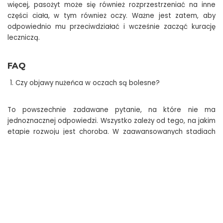
więcej, pasożyt może się również rozprzestrzeniać na inne
części ciała, w tym również oczy. Ważne jest zatem, aby
odpowiednio mu przeciwdziałać i wcześnie zacząć kurację
leczniczą.
FAQ
Czy objawy nużeńca w oczach są bolesne?
To powszechnie zadawane pytanie, na które nie ma
jednoznacznej odpowiedzi. Wszystko zależy od tego, na jakim
etapie rozwoju jest choroba. W zaawansowanych stadiach
objawy mogą być bardzo dokuczliwe, a nawet utrudniać
normalne funkcjonowanie. Uciążliwy świąd, zaczerwienienie i
pieczenie oczu mogą być bardzo dotkliwe. W związku z tym
już na wczesnych etapach choroby należy postawić na
odpowiednie leczenie okulistyczne i dermatologiczne (bo
nużeniec najczęściej występuje też na skórze), które warto
uzupełnić o profesjonalną pielęgnację np. dermokosmetykami
Odexim.