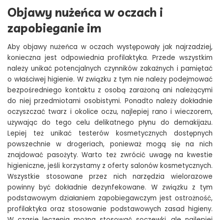
Objawy nużeńca w oczach i
zapobieganie im
Aby objawy nużeńca w oczach występowały jak najrzadziej,
konieczna jest odpowiednia profilaktyka. Przede wszystkim
należy unikać potencjalnych czynników zakaźnych i pamiętać
o właściwej higienie. W związku z tym nie należy podejmować
bezpośredniego kontaktu z osobą zarażoną ani należącymi
do niej przedmiotami osobistymi. Ponadto należy dokładnie
oczyszczać twarz i okolice oczu, najlepiej rano i wieczorem,
używając do tego celu delikatnego płynu do demakijażu.
Lepiej też unikać testerów kosmetycznych dostępnych
powszechnie w drogeriach, ponieważ mogą się na nich
znajdować pasożyty. Warto też zwrócić uwagę na kwestie
higieniczne, jeśli korzystamy z oferty salonów kosmetycznych.
Wszystkie stosowane przez nich narzędzia wielorazowe
powinny być dokładnie dezynfekowane. W związku z tym
podstawowym działaniem zapobiegawczym jest ostrożność,
profilaktyka oraz stosowanie podstawowych zasad higieny.
W czasie leczenia można stosować soczewki, ale najlepiej