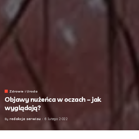
Zdrowie i Uroda
Objawy nużeńca w oczach – jak
wyglądają?
redakcja serwisu
6 lutego 2022
By
Posted
by